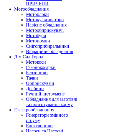
ПРИЧЕПИ
Мотообладнання
Мотоблоки
Мотокультиватори
Навiсне обладнання
Мотообприскувачi
Мотобури
Мотопомпи
Снігоприбиральники
Вібраційне обладнання
Дім Сад Город
Мотокоси
Газонокосарки
Бензопили
Тачки
Обприскувачi
Драбини
Ручний інструмент
Обладнання для заготiвлi
та приготування корму
Електрообладнання
Генератори змiнного
струму
Електропили
Насоси та Насосні