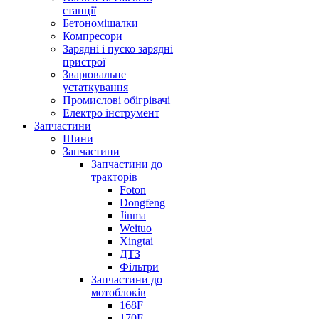
станції
Бетономiшалки
Компресори
Заряднi i пуско заряднi
пристрої
Зварювальне
устаткування
Промислові обігрівачі
Електро інструмент
Запчастини
Шини
Запчастини
Запчастини до
тракторів
Foton
Dongfeng
Jinma
Weituo
Xingtai
ДТЗ
Фільтри
Запчастини до
мотоблоків
168F
170F