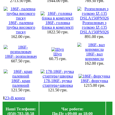
2713.50 грн.
1944.00 грн.
769.50 грн.
186F- палевна
186F- головка
Розпилювач з
трубка високого
блока в комплекті
голкою IZ-135
тиску
1822.50 грн.
DSLA150PN926
162.00 грн.
891.00 грн.
Щуп
186F- вал
186F- розпилювач
60.75 грн.
коромисла
607.50 грн.
162.00 грн.
186F- кран
178-186F- ручка
186F- форсунка
палевний
стартера+шворка
1215.00 грн.
121.50 грн.
121.50 грн.
1
2
3
»
В конец
Нашi Телефони:
Час роботи:
(050) 783-38-58
Пн-Пт з 09:00 до 18:00