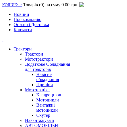
Товарів (0) на суму
0.00 грн.
КОШИК:↓↑
Новини
Про компанію
Оплата i Доставка
Контакти
Трактори
Трактори
Мототрактори
Додаткове Обладнання
для тракторiв
Навiсне
обладнання
Причiпи
Мототехнiка
Квадроцикли
Мотоцикли
Вантажнi
мотоцикли
Скутер
Навантажувачi
АВТОМОБІЛЬНІ