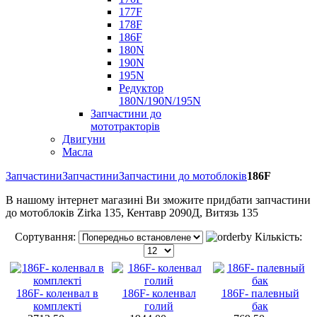
177F
178F
186F
180N
190N
195N
Редуктор
180N/190N/195N
Запчастини до
мототракторів
Двигуни
Масла
Запчастини
Запчастини
Запчастини до мотоблоків
186F
В нашому інтернет магазині Ви зможите придбати запчастини
до мотоблоків Zirka 135, Кентавр 2090Д, Витязь 135
Сортування:
Кількість:
186F- коленвал в
186F- коленвал
186F- палевный
комплекті
голий
бак