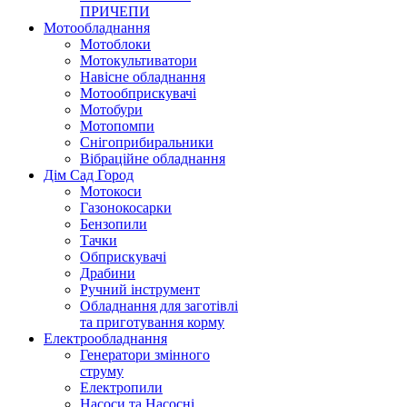
ПРИЧЕПИ
Мотообладнання
Мотоблоки
Мотокультиватори
Навiсне обладнання
Мотообприскувачi
Мотобури
Мотопомпи
Снігоприбиральники
Вібраційне обладнання
Дім Сад Город
Мотокоси
Газонокосарки
Бензопили
Тачки
Обприскувачi
Драбини
Ручний інструмент
Обладнання для заготiвлi
та приготування корму
Електрообладнання
Генератори змiнного
струму
Електропили
Насоси та Насосні