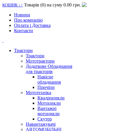
Товарів (0) на суму
0.00 грн.
КОШИК:↓↑
Новини
Про компанію
Оплата i Доставка
Контакти
Трактори
Трактори
Мототрактори
Додаткове Обладнання
для тракторiв
Навiсне
обладнання
Причiпи
Мототехнiка
Квадроцикли
Мотоцикли
Вантажнi
мотоцикли
Скутер
Навантажувачi
АВТОМОБІЛЬНІ