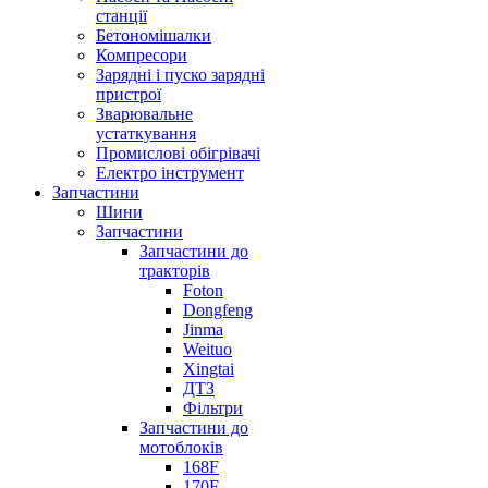
станції
Бетономiшалки
Компресори
Заряднi i пуско заряднi
пристрої
Зварювальне
устаткування
Промислові обігрівачі
Електро інструмент
Запчастини
Шини
Запчастини
Запчастини до
тракторів
Foton
Dongfeng
Jinma
Weituo
Xingtai
ДТЗ
Фільтри
Запчастини до
мотоблоків
168F
170F