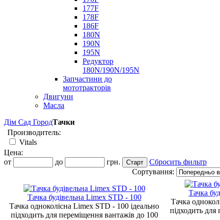
177F
178F
186F
180N
190N
195N
Редуктор
180N/190N/195N
Запчастини до
мототракторів
Двигуни
Масла
Дім Сад Город
Тачки
Производитель:
Vitals
Цена:
от
до
грн.
Сбросить фильтр
Сортування:
Тачка бу
Тачка будівельна Limex STD - 100
Тачка однокол
Тачка одноколісна Limex STD - 100 ідеально
підходить для
підходить для переміщення вантажів до 100